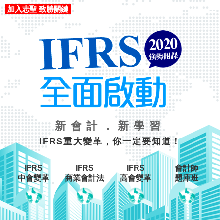
加入志聖 致勝關鍵
☰
×
新會計．新學習
IFRS重大變革，你一定要知道！
IFRS
IFRS
IFRS
會計師
中會變革
商業會計法
高會變革
題庫班