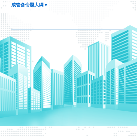
成管會命題大綱 ▾