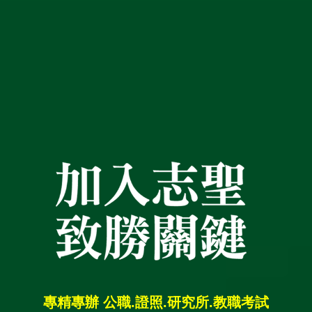
屆
試
題
記
帳
士
師
歷
屆
試
題
營
養
師
歷
屆
試
題
專精專辦 公職.證照.研究所.教職考試
土