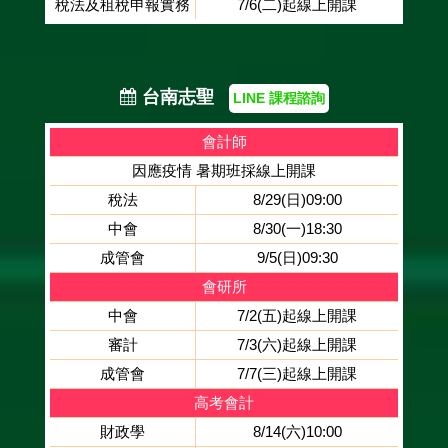
稅法及租稅申報實務
7/6(二)起線上開課
台南志聖
LINE 課程諮詢
會計師
因應疫情 暑期班採線上開課
稅法
8/29(日)09:00
中會
8/30(一)18:30
成管會
9/5(日)09:30
會研所
中會
7/2(五)起線上開課
審計
7/3(六)起線上開課
成管會
7/7(三)起線上開課
高考會計
財政學
8/14(六)10:00