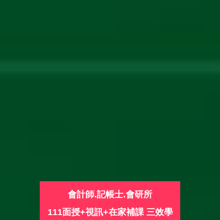
會計師.記帳士.會研所
111面授+視訊+在家補課 三效學