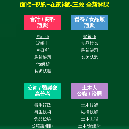
木
面授+視訊+在家補課三效 全新開課
技
師
歷
會計 / 商科
營養 / 食品類
屆
證照
證照
試
題
會計師
營養師
記帳士
食品技師
最
會研所
最新解題
新
最新解題
名師試聽
開
ifrs解析
課
名師試聽
公衛 / 醫護類
土木人
高普考
公職 / 證照
衛生行政
土木技師
衛生技術
結構技師
食品檢驗
土木工程
公職護理師
土木/營建所