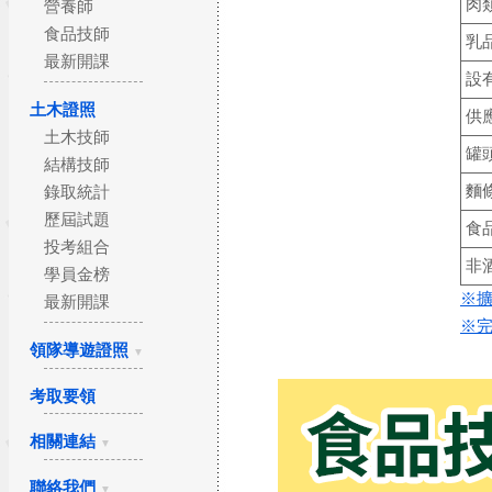
肉
營養師
食品技師
乳
最新開課
設
土木證照
供
土木技師
罐
結構技師
麵
錄取統計
歷屆試題
食
投考組合
非
學員金榜
※擴
最新開課
※完
領隊導遊證照
▼
考取要領
相關連結
▼
聯絡我們
▼