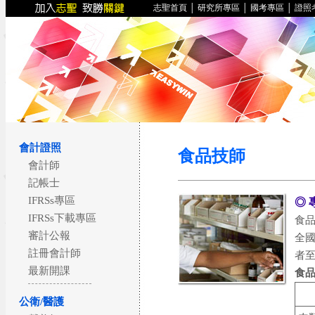
志聖首頁
│
研究所專區
│
國考專區
│
證照
會計證照
食品技師
會計師
記帳士
IFRSs專區
◎ 
IFRSs下載專區
食
審計公報
全國
註冊會計師
者至
最新開課
食
公衛/醫護