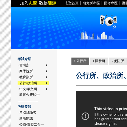
志聖首頁
│
研究所專區
│
國考專區
│
證
考試介紹
› 公行所
› 國發所
› 犯防所
‧ 會研所
‧ 商學院所
公行所、政治所
‧ 教育類所
‧ 公行/政治所
‧ 中文/華文所
‧ 教育公費碩士
------------------
考取要領
‧ 考取經驗談
‧ 新班開課
‧ 公職/證照二合一