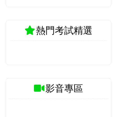
額1,927名
115地方、離島特考 暫定需用名額
出爐
more+
立即索取免費諮詢
熱門考試精選