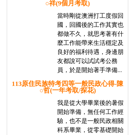
我們都在志光
找到人生新方向
公職上榜
國營就業
警專教甄
專技證照
分享
心得
經驗
專區
113原住民族特考四等一般民政心得-田
○祥(9個月考取)
當時剛從澳洲打工度假回
國，回國後的工作其實也
都做不久，就思考著有什
麼工作能帶來生活穩定及
良好的福利待遇，身邊朋
友都說可以試試考公務