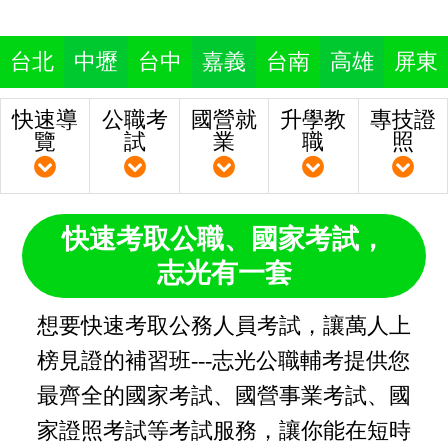
台北
中壢
台中
嘉義
台南
高雄
屏東
快速導
公職考
國營就
升學教
專技證
覽
試
業
職
照
快速考取公職、國家考試，
志光有一套
想要快速考取公務人員考試，讓萬人上
榜見證的補習班---志光公職輔考提供您
最齊全的國家考試、國營事業考試、國
家證照考試等考試服務，讓你能在短時