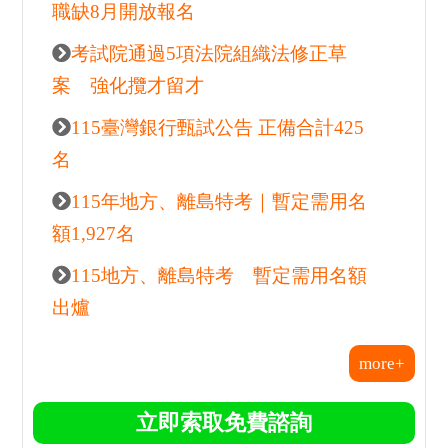
最新考試情報
115南區國稅局儲備約僱人員甄選開
跑 釋出206名額
台鐵公司啟動產學合作甄試 釋出42
職缺8月開放報名
考試院通過5項法院組織法修正草
案 強化攬才留才
115臺灣銀行甄試公告 正備合計425
名
115年地方、離島特考｜暫定需用名