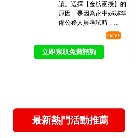
員，於是開始著手準備...
113原住民族特考四等一般民政心得-陳
○哲(一年考取/探花)
我是從大學畢業後的暑假
開始準備，無任何工作經
驗，也不是一般民政相關
科系畢業，從零基礎開始
讀。選擇【金榜函授】的
原因，是因為家中姊姊準
備公務人員考試時，...
more+
立即索取免費諮詢