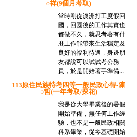
我們都在志光
找到人生新方向
公職上榜
國營就業
警專教甄
專技證照
分享
心得
經驗
專區
113原住民族特考四等一般民政心得-田
○祥(9個月考取)
當時剛從澳洲打工度假回
國，回國後的工作其實也
都做不久，就思考著有什
麼工作能帶來生活穩定及
良好的福利待遇，身邊朋
友都說可以試試考公務