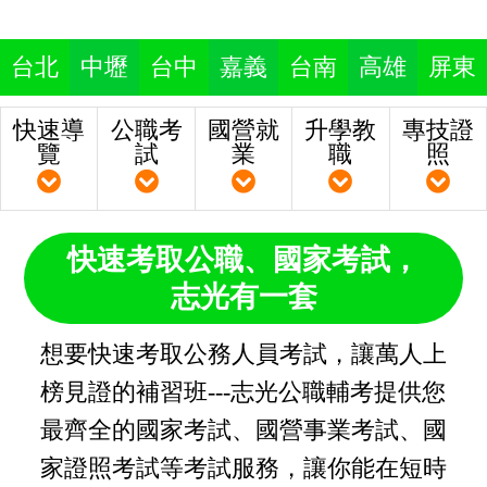
台北
中壢
台中
嘉義
台南
高雄
屏東
快速導
公職考
國營就
升學教
專技證
覽
試
業
職
照
快速考取公職、國家考試，
志光有一套
想要快速考取公務人員考試，讓萬人上
榜見證的補習班---志光公職輔考提供您
最齊全的國家考試、國營事業考試、國
家證照考試等考試服務，讓你能在短時