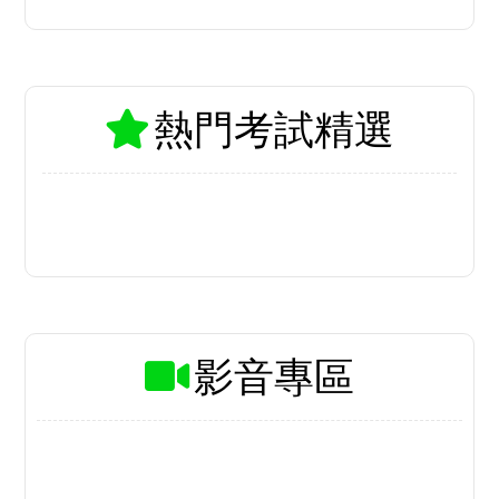
額1,927名
115地方、離島特考 暫定需用名額
出爐
more+
立即索取免費諮詢
熱門考試精選