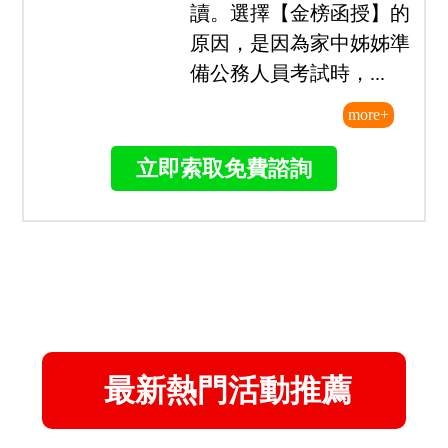
員，於是開始著手準備...
113原住民族特考四等一般民政心得-陳
○哲(一年考取/探花)
我是從大學畢業後的暑假
開始準備，無任何工作經
驗，也不是一般民政相關
科系畢業，從零基礎開始
讀。選擇【金榜函授】的
原因，是因為家中姊姊準
備公務人員考試時，...
more+
立即索取免費諮詢