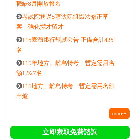
最新考試情報
115南區國稅局儲備約僱人員甄選開
跑 釋出206名額
台鐵公司啟動產學合作甄試 釋出42
職缺8月開放報名
考試院通過5項法院組織法修正草
案 強化攬才留才
115臺灣銀行甄試公告 正備合計425
名
115年地方、離島特考｜暫定需用名