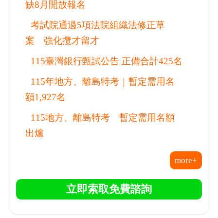
最新考試情報
115南區國稅局儲備約僱人員甄選開
跑 釋出206名額
台鐵公司啟動產學合作甄試 釋出42
職缺8月開放報名
考試院通過5項法院組織法修正草
案 強化攬才留才
115臺灣銀行甄試公告 正備合計425
名
115年地方、離島特考｜暫定需用名
額1,927名