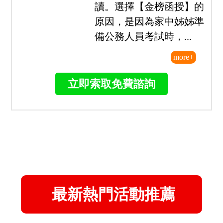
113原住民族特考四等一般民政心得-陳
○哲(一年考取/探花)
我是從大學畢業後的暑假
開始準備，無任何工作經
驗，也不是一般民政相關
科系畢業，從零基礎開始
讀。選擇【金榜函授】的
原因，是因為家中姊姊準
備公務人員考試時，...
more+
立即索取免費諮詢