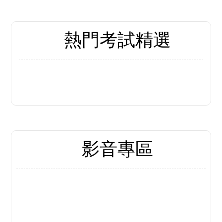
115地方、離島特考 暫定需用名額
出爐
more+
立即索取免費諮詢
熱門考試精選