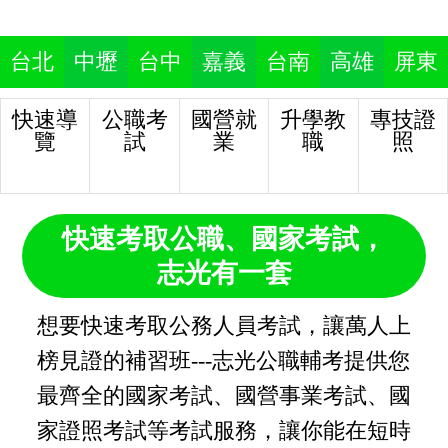
台北
中壢
台中
嘉義
台南
高雄
屏東
快速導
公職考
國營就
升學教
專技證
覽
試
業
職
照
快速考取公職、國家考試，
志光有一套
想要快速考取公務人員考試，讓萬人上
榜見證的補習班---志光公職輔考提供您
最齊全的國家考試、國營事業考試、國
家證照考試等考試服務，讓你能在短時