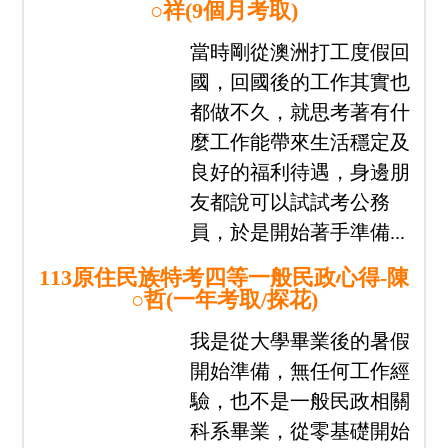
我們都在志光
找到人生新方向
公職上榜
國營就業
警專教甄
專技證照
分享
心得
經驗
專區
113原住民族特考四等一般民政心得-田
○祥(9個月考取)
當時剛從澳洲打工度假回
國，回國後的工作其實也
都做不久，就思考著有什
麼工作能帶來生活穩定及
良好的福利待遇，身邊朋
友都說可以試試考公務
員，於是開始著手準備...