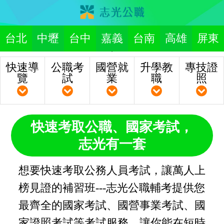
台北
中壢
台中
嘉義
台南
高雄
屏東
快速導
公職考
國營就
升學教
專技證
覽
試
業
職
照
快速考取公職、國家考試，
志光有一套
想要快速考取公務人員考試，讓萬人上
榜見證的補習班---志光公職輔考提供您
最齊全的國家考試、國營事業考試、國
家證照考試等考試服務，讓你能在短時