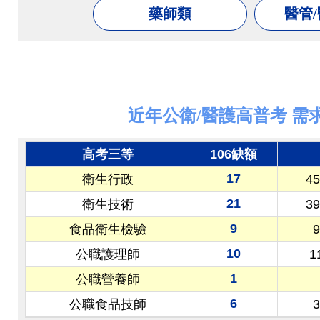
藥師類
醫管/
近年公衛/醫護高普考 需
高考三等
106缺額
17
衛生行政
4
21
衛生技術
3
9
食品衛生檢驗
10
公職護理師
1
1
公職營養師
6
公職食品技師