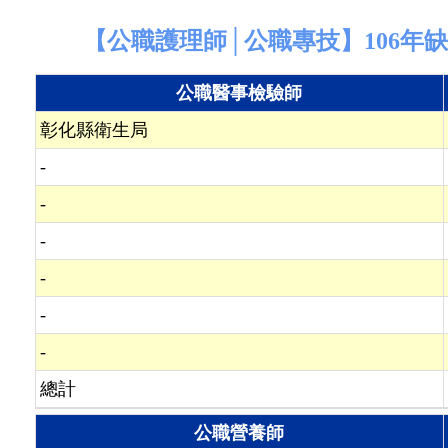
【公職護理師│公職專技】106年缺額
公職醫事檢驗師
彰化縣衛生局
-
-
-
-
-
-
總計
公職營養師