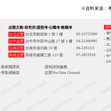
※資料來源：考選
研
志聖文教:研究所‧證照考‧公職考‧教職考
›
會
02-23755999
台北志聖
台北市館前路 2 號 7 樓
›
教
04-22200985
台中志聖
台中市中區中山路 27 號 3 樓
›
土
06-2281111
台南志聖
台南市成功路 10 號
›
公
07-2851919
高雄志聖
高雄市建國三路 125 號
›
中
›
E
‧
最新開課表
‧
課程諮詢服務
‧
考取經驗談
‧
志聖YouTube Channel