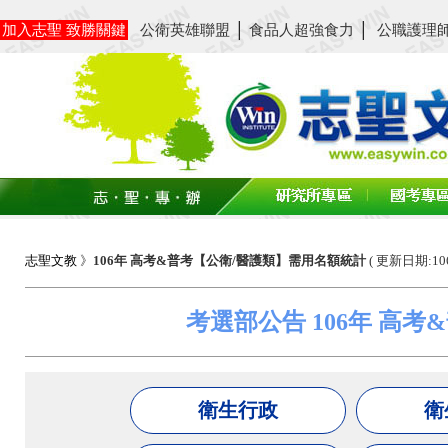
加入志聖 致勝關鍵
公衛英雄聯盟
│
食品人超強食力
│
公職護理
志聖文教
》
106年 高考&普考【公衛/醫護類】需用名額統計
( 更新日期:106.
考選部公告 106年 高
衛生行政
衛