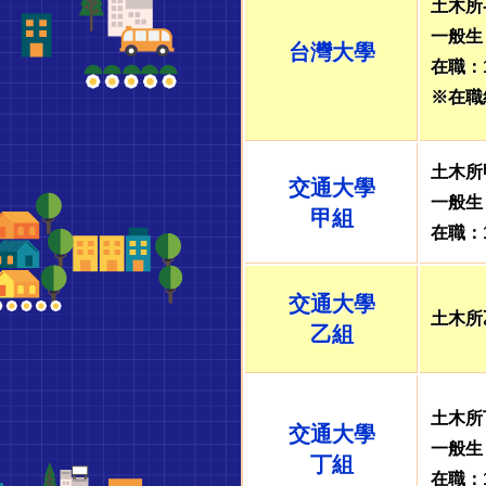
土木所
志
一般生
台灣大學
在職：
光
※在職
中
土木所
交通大學
一般生
甲組
壢
在職：
志
交通大學
土木所
乙組
光
土木所
台
交通大學
一般生
丁組
在職：