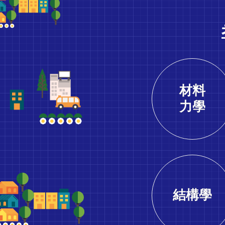
聖
台
南
材料
志
力學
聖
高
結構學
雄
志