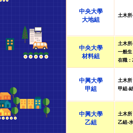
屏
中央大學
土木所
東
大地組
學
土木所
中央大學
儒
一般生
材料組
在職：
超
中興大學
土木所
甲組
甲組-
級
函
中興大學
土木所
授
乙組
乙組-