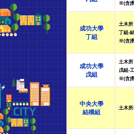
※(含
南
土木所
志
成功大學
丁組-
丁組
光
※(含)
土木所
成功大學
高
戊組-
戊組
※(含
雄
志
中央大學
土木所
結構組
光