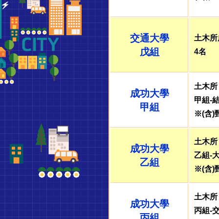
中
志
交通大學
土木所
光
戊組
4名
土木所
嘉
成功大學
甲組-
甲組
※(含)
義
土木所
志
成功大學
乙組-
乙組
光
※(含)
土木所
成功大學
台
丙組-
丙組