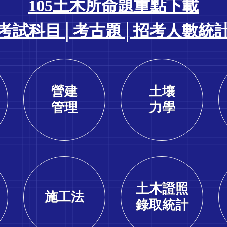
105土木所命題重點下載
考試科目│考古題│招考人數統
營建
土壤
管理
力學
土木證照
施工法
錄取統計