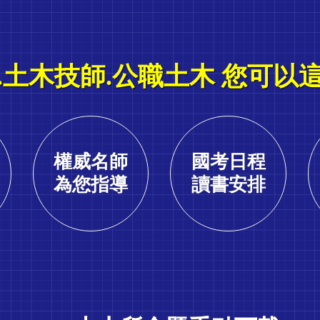
.土木技師.公職土木 您可以
權威名師
國考日程
為您指導
讀書安排