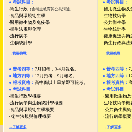
●
考試科目
：
●
考試科目
：
‧衛生行政
‧醫用微生物及
（含衛生教育與公共溝通）
‧食品與環境衛生學
‧生物技術學
‧醫用微生物及免疫學
‧公共衛生學
‧衛生法規與倫理
‧生物統計學
‧流行病學
‧健康促進與衛
‧生物統計學
‧衛生行政與法
→我要挑戰
→我要挑戰
● 普考四等：
7月招考，3-4月報名。
● 普考四等：
● 地方四等：
12月招考，9月報名。
● 地方四等：
● 報考資格：
高中職以上畢業即可報考。
● 報考資格：
● 考試科目
● 考試科目
‧衛生行政學概要
‧ 醫用微生物
‧流行病學與生物統計學概要
‧生物技術學概
‧食品與環境衛生學概要
‧ 公共衛生與
‧ 衛生法規與倫理概要
‧ 流行病學概要
→了解更多
→了解更多