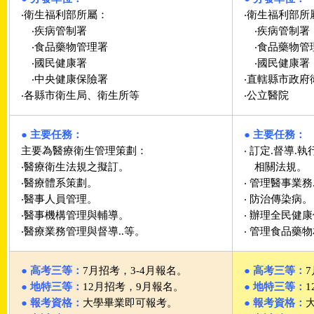
‧衛生福利部所屬：
‧衛生福利部所
‧疾病管制署
‧疾病管制署
‧食品藥物管理署
‧食品藥物管
‧國民健康署
‧國民健康署
‧中央健康保險署
‧直轄縣市政府
‧各縣市衛生局、衛生所等
‧公立醫院
● 主要任務：
● 主要任務：
主要為醫療衛生管理策劃：
‧ 訂定.督導.
‧醫療衛生法規之擬訂。
相關法規。
‧醫療體系策劃。
‧ 管理醫事業
‧醫事人員管理。
‧ 防治傳染病。
‧醫事機構管理與輔導。
‧ 辦理全民健
‧醫療業務管理與督導..等。
‧ 管理食品藥
● 高考三等：
7月招考，3-4月報名。
● 高考三等：
● 地特三等：
12月招考，9月報名。
● 地特三等：
● 報考資格：
大學畢業即可報考。
● 報考資格：