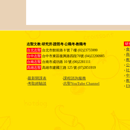
研
志聖文教:研究所‧證照考‧公職考‧教職考
›
會
台北志聖
台北市館前路 8 號 7 樓 (02)23755999
›
商
台中志聖
台中市東區復興路四段76號 (04)22200985
›
教
台南志聖
台南市成功路 10 號 (06)2281111
›
公
高雄志聖
高雄市建國三路 125 號 (07)2851919
›
社
›
中
‧
最新開課表
‧
課程諮詢服務
›
教
‧
考取經驗談
‧
志聖YouTube Channel
›
E