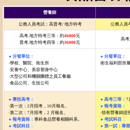
營養師
公務人員考試：高普考/ 地方特考
公務人員
高考.地方特考三等：約
46000
元
高考
普考.地方特考四等：約
36000
元
● 分發單位：
● 分發單位：
‧學校、醫院、衛生所
衛生福利部所
‧安養中心、美容塑身中心
‧大型公司和機關團體之員工餐廳
‧食品公司、生技公司
● 專技高考：
● 高考三等：
7
‧
第一次：2月招考，10月報名。
● 報考資格：
‧
第二次：7月招考，2 月報名。
‧
領有營養師證
● 報考資格：
專科食品營養相關科系。
●
考試科目
：
●
考試科目
：
● 第一試：專