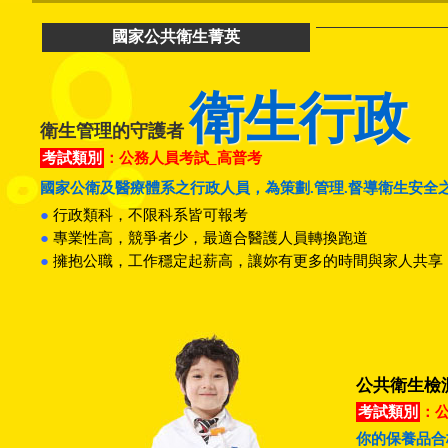
國家公共衛生菁英
衛生行政
衛生管理的守護者
考試類別
：公務人員考試_高普考
國家公衛及醫療體系之行政人員，為策劃.管理.督導衛生安全
●
行政類科，不限科系皆可報考
●
專業性高，競爭者少，最適合醫護人員轉換跑道
●
擁抱公職，工作穩定起薪高，讓妳有更多的時間與家人共享
公共衛生檢
考試類別
：
你的保養品合