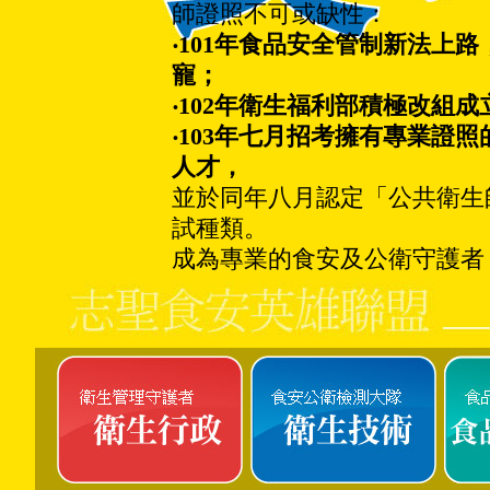
師證照不可或缺性：
‧101年食品安全管制新法上
寵；
‧102年衛生福利部積極改組
‧103年七月招考擁有專業證
人才，
並於同年八月認定「公共衛生
試種類。
成為專業的食安及公衛守護者