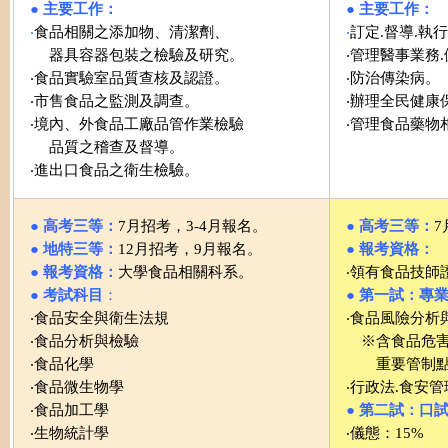
● 主要工作：
● 主要工作：
‧
食品相關之添加物、清潔劑、
‧
訂定.督導.執
器具容器包裝之檢驗及研究。
‧管理醫事業務
‧食品實驗室品質查核及認證。
‧防治傳染病。
‧市售食品之監測及調查。
‧辦理全民健康
‧境內、外食品工廠品管作業檢驗
‧管理食品藥物
品質之稽查及督導。
‧進出口食品之衛生檢驗。
● 高考三等：
7月招考，3-4月報名。
● 高考三等：
7
● 地特三等：
12月招考，9月報名。
● 報考資格：
● 報考資格：
大學食品相關科系。
‧
領有食品技師
●
考試科目
：
● 第一試：專
‧食品安全與衛生法規
‧食品風險分析
‧食品分析與檢驗
※含食品危害
‧食品化學
重要管制點
‧食品微生物學
‧行政法.食安
‧食品加工學
● 第二試：口
‧生物統計學
‧儀態：15%