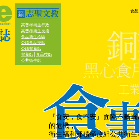
食品
高普考衛生行政
高普考衛生技術
食品衛生檢驗
公職食品技師
公職營養師
營養師
│
食品技師
公共衛生師
『食安，食不安』面臨不斷崛
的危機，
衛生福利部積極改組公共衛生