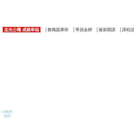
志光公職 成就幸福
│教職題庫班
│學員金榜
│最新開課
│課程
LINE@
諮詢